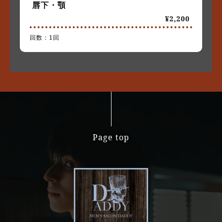
唇下・顎
¥2,200
回数：1回
Page top