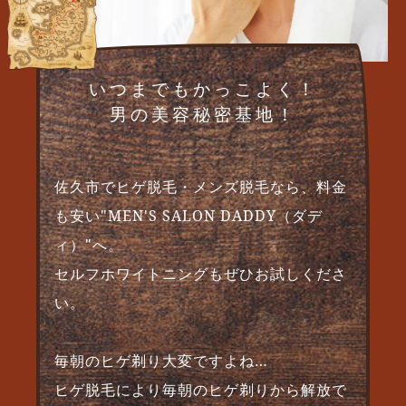
い
つ
ま
で
も
か
っ
こ
よ
く
！
男
の
美
容
秘
密
基
地
！
佐久市でヒゲ脱毛・メンズ脱毛なら、料金
も安い"MEN'S SALON DADDY（ダデ
ィ）"へ。
セルフホワイトニングもぜひお試しくださ
い。
毎朝のヒゲ剃り大変ですよね…
ヒゲ脱毛により毎朝のヒゲ剃りから解放で