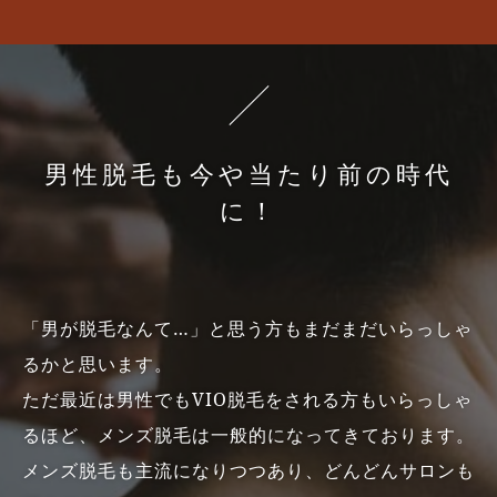
男
性
脱
毛
も
今
や
当
た
り
前
の
時
代
に
！
「男が脱毛なんて…」と思う方もまだまだいらっしゃ
るかと思います。
ただ最近は男性でもVIO脱毛をされる方もいらっしゃ
るほど、メンズ脱毛は一般的になってきております。
メンズ脱毛も主流になりつつあり、どんどんサロンも