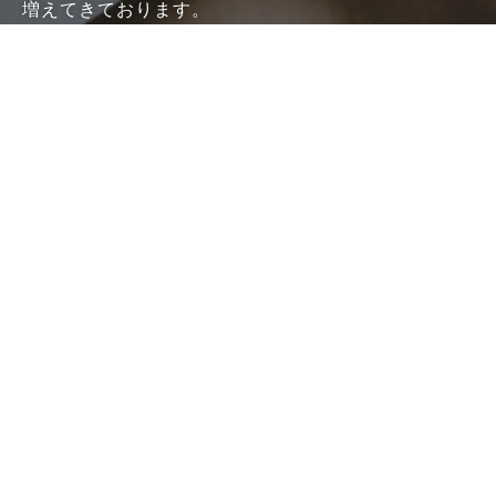
増えてきております。
"MEN'S SALON DADDY（ダディ）"は、完全個室で
の施術なのでプライベート空間で、他のお客様の目を
気にすることなくリラックスして脱毛することができ
ます。
また、当店では料金不要の事前カウンセリング実施中
です。
脱毛に興味はあっても、わからないことや不安だらけ
ですよね。
本当に痛みがないのかなどと不安な方のために、無料
のカウンセリングを実施しております。
気になることがございましたら、まずは料金不要のカ
ウンセリングへ。